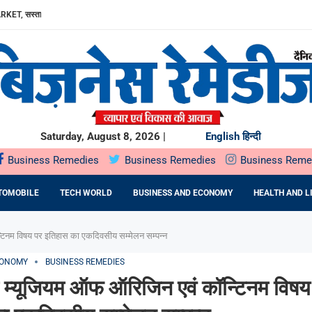
RKET, सस्ता...
ा, AAVIN...
Y में उत्पादन...
DA BNP...
E 16TH BRICS TRADE MINISTERS’...
: DR. PRATIBHA AGARWAL ON...
ियों के...
ता,...
Saturday, August 8, 2026 |
English
हिन्दी
Business Remedies
Business Remedies
Business Reme
TOMOBILE
TECH WORLD
BUSINESS AND ECONOMY
HEALTH AND L
्टिनम विषय पर इतिहास का एकदिवसीय सम्मेलन सम्पन्न
CONOMY
BUSINESS REMEDIES
ें म्यूजियम ऑफ ऑरिजिन एवं कॉन्टिनम विषय