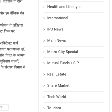
पतंजलि के द्वारा
Health and Lifestyle
 और हम वैश्विक मंच
International
ण्डेशन के इतिहास
IPO News
्टिʼ विषय पर
Main News
र्किटेक्ट पार्थ
हायक प्राध्यापक डॉ.
Metro City Special
र्शन चैनल के अध्यक्ष
ुबिनॉय बनर्जी;
Mutual Funds / SIP
के संरक्षण विभाग से
Real Estate
Share Market
Tech World
Tourism
ELHI