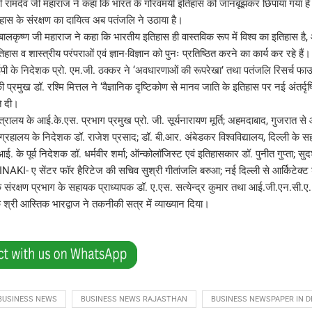
 रामदेव जी महाराज ने कहा कि भारत के गौरवमयी इतिहास को जानबूझकर छिपाया गया है। 
िहास के संरक्षण का दायित्व अब पतंजलि ने उठाया है।
य बालकृष्ण जी महाराज ने कहा कि भारतीय इतिहास ही वास्तविक रूप में विश्व का इतिहास है,
हास व शास्त्रीय परंपराओं एवं ज्ञान-विज्ञान को पुनः प्रतिष्ठित करने का कार्य कर रहे हैं।
पी के निदेशक प्रो. एम.जी. ठक्कर ने ‘अवधारणाओं की रूपरेखाʼ तथा पतंजलि रिसर्च फाउ
 की प्रमुख डॉ. रश्मि मित्तल ने ‘वैज्ञानिक दृष्टिकोण से मानव जाति के इतिहास पर नई अंतर्दृष
ि दी।
 मंत्रालय के आई.के.एस. प्रभाग प्रमुख प्रो. जी. सूर्यनारायण मूर्ति; अहमदाबाद, गुजरात से आ
ग्रहालय के निदेशक डॉ. राजेश प्रसाद; डॉ. बी.आर. अंबेडकर विश्वविद्यालय, दिल्ली के स
. के पूर्व निदेशक डॉ. धर्मवीर शर्मा; ऑन्कोलॉजिस्ट एवं इतिहासकार डॉ. पुनीत गुप्ता; सुद
INAKI- ए सेंटर फॉर हैरिटेज की सचिव सुश्री गीतांजलि बरुआ; नई दिल्ली से आर्किटेक्ट श
संरक्षण प्रभाग के सहायक प्राध्यापक डॉ. ए.एस. सत्येन्द्र कुमार तथा आई.जी.एन.सी.ए. 
्री आस्तिक भारद्वाज ने तकनीकी सत्र में व्याख्यान दिया।
BUSINESS NEWS
BUSINESS NEWS RAJASTHAN
BUSINESS NEWSPAPER IN D