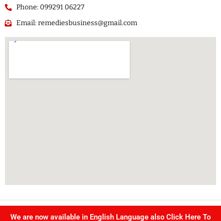
Phone: 099291 06227
Email: remediesbusiness@gmail.com
Copyright @ Singhvi publication Pvt Ltd. | All right reserved –
We are now available in English Language also Click Here To