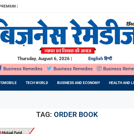
REMIUM 23% बढ़ा
ITDA MARGIN...
खुलेगा, 10...
...
.
में SOIL HEALTH...
दबदबा
ST के दौरान...
ING देगा...
Thursday, August 6, 2026 |
English
हिन्दी
Business Remedies
Business Remedies
Business Reme
TOMOBILE
TECH WORLD
BUSINESS AND ECONOMY
HEALTH AND L
TAG:
ORDER BOOK