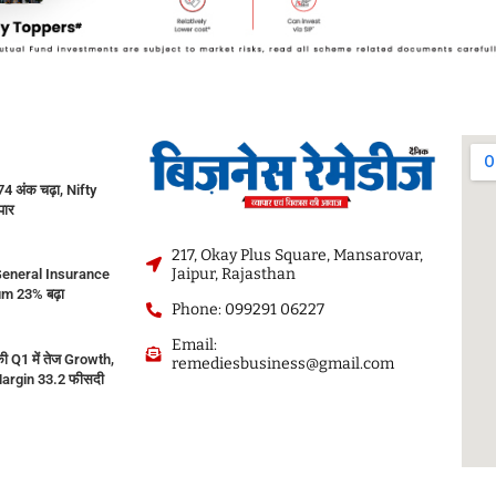
 अंक चढ़ा, Nifty
पार
217, Okay Plus Square, Mansarovar,
Jaipur, Rajasthan
eneral Insurance
m 23% बढ़ा
Phone: 099291 06227
Email:
ी Q1 में तेज Growth,
remediesbusiness@gmail.com
argin 33.2 फीसदी