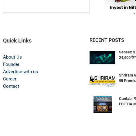
Quick Links
RECENT POSTS
Sensex 374
About Us
24,600 के 
Founder
Advertise with us
Shriram G
Career
का Premiu
Contact
Cantabil क
EBITDA M