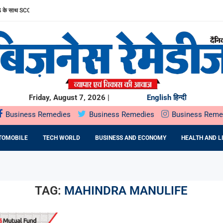
साथ SCORPIO-N के अनुभव को और बेहतर बनाया
ल पब्लिक ऑफरिंग (IPO) सोमवार, 10 अगस्त, 2026 को खुलेगा
 सार्वजनिक निर्गम सोमवार,...
STU: MR. RAKSHIT SINGHAL ON...
HTRA सरकार के साथ...
UMMIT PLAZA में...
 प्रतिष्ठित राज्य...
 ने...
रफ्तार
Friday, August 7, 2026 |
English
हिन्दी
Business Remedies
Business Remedies
Business Reme
TOMOBILE
TECH WORLD
BUSINESS AND ECONOMY
HEALTH AND L
TAG:
MAHINDRA MANULIFE