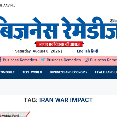
ा, AAVIN...
Y में उत्पादन...
DA BNP...
E 16TH BRICS TRADE MINISTERS’...
: DR. PRATIBHA AGARWAL ON...
ियों के...
ता,...
Saturday, August 8, 2026 |
English
हिन्दी
Business Remedies
Business Remedies
Business Reme
TOMOBILE
TECH WORLD
BUSINESS AND ECONOMY
HEALTH AND L
TAG:
IRAN WAR IMPACT