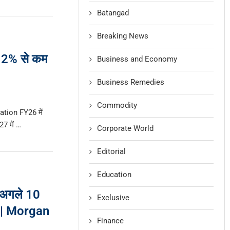
Batangad
Breaking News
ं 2% से कम
Business and Economy
Business Remedies
Commodity
lation FY26 में
7 में …
Corporate World
Editorial
Education
अगले 10
Exclusive
न | Morgan
Finance