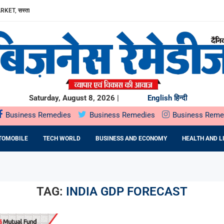
RKET, सस्ता...
ा, AAVIN...
Y में उत्पादन...
DA BNP...
E 16TH BRICS TRADE MINISTERS’...
: DR. PRATIBHA AGARWAL ON...
ियों के...
ता,...
Saturday, August 8, 2026 |
English
हिन्दी
Business Remedies
Business Remedies
Business Reme
TOMOBILE
TECH WORLD
BUSINESS AND ECONOMY
HEALTH AND L
TAG:
INDIA GDP FORECAST