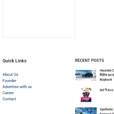
Quick Links
RECENT POSTS
Hyundai C
About Us
मिलेगा 60 
Buyback
Founder
Advertise with us
itel ने Ac
Career
Contact
Synthetic
Science D