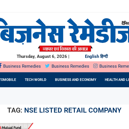
RIVING THE NEXT GENERATION...
VERY STUDENT FOUNDER SHOULD MASTER
य वर्ष 2026 -27...
 वर्ष 2027...
..
Thursday, August 6, 2026 |
English
हिन्दी
Business Remedies
Business Remedies
Business Reme
TOMOBILE
TECH WORLD
BUSINESS AND ECONOMY
HEALTH AND L
TAG:
NSE LISTED RETAIL COMPANY