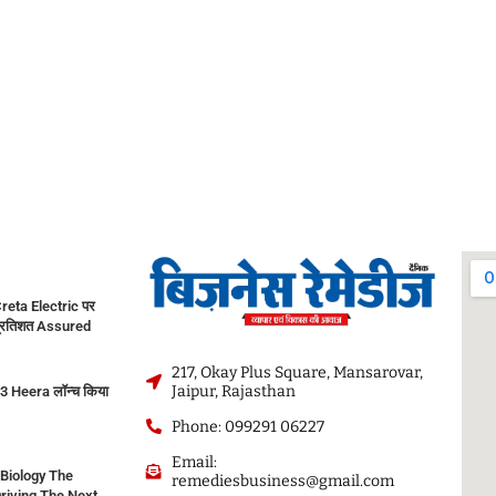
reta Electric पर
प्रतिशत Assured
217, Okay Plus Square, Mansarovar,
Jaipur, Rajasthan
e 3 Heera लॉन्च किया
Phone: 099291 06227
Email:
 Biology The
remediesbusiness@gmail.com
riving The Next